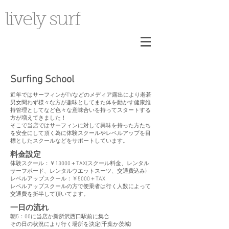
lively surf
​Surfing School
近年ではサーフィンがTVなどのメディア露出により老若
男女問わず様々な方が趣味としてまた体を動かす健康維
持管理としてなど色々な意味合いを持ってスタートする
方が増えてきました！
そこで当店ではサーフィンに対して興味を持った方たち
を安全にして頂く為に体験スクールやレベルアップを目
標としたスクールなどをサポートしています。
料金設定
体験スクール：￥13000＋TAX(スクール料金、レンタル
サーフボード、レンタルウエットスーツ、交通費込み)
レベルアップスクール：￥5000＋TAX
​レベルアップスクールの方で便乗者は行く人数によって
交通費を折半して頂いてます。
一日の流れ
朝5：00に当店か新所沢西口駅前に集合
その日の状況により行く場所を決定(千葉か茨城)